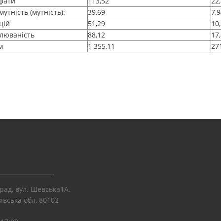
фати
113,52
22
утність (мутність):
39,69
7,
цій
51,29
10
люваність
88,12
17
м
1 355,11
27
рад, вул. Шевська1А,
івська обл, 80102