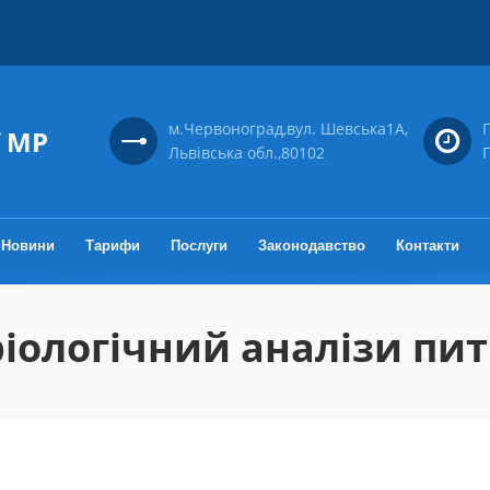
м.Червоноград,вул. Шевська1А,
П
ї МР
Львівська обл.,80102
П
Новини
Тарифи
Послуги
Законодавство
Контакти
іологічний аналізи питн