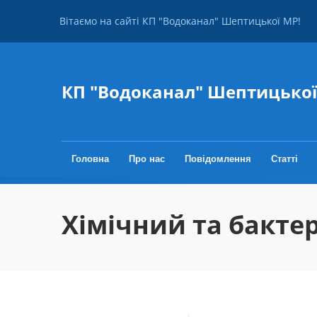
Перейти до основного вмісту
Вітаємо на сайті КП "Водоканал" Шептицької МР!
КП "Водоканал" Шептицько
Головна
Про нас
Повідомлення
Статті
Хімічний та бактер