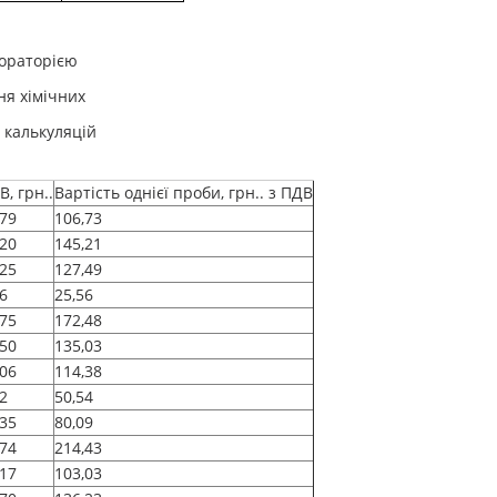
бораторією
я хімічних
 калькуляцій
В, грн..
Вартість однієї проби, грн.. з ПДВ
,79
106,73
,20
145,21
,25
127,49
26
25,56
,75
172,48
,50
135,03
,06
114,38
42
50,54
,35
80,09
,74
214,43
,17
103,03