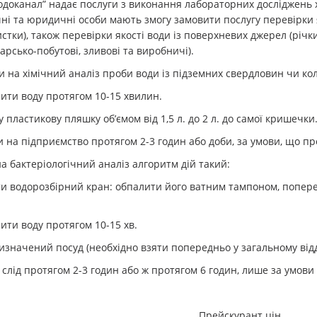
доканал” надає послуги з виконання лабораторних досліджень хі
чні та юридичні особи мають змогу замовити послугу перевірки я
стки), також перевірки якості води із поверхневих джерел (річки,
дарсько-побутові, зливові та виробничі).
и на хімічний аналіз проби води із підземних свердловин чи кол
лити воду протягом 10-15 хвилин.
 пластикову пляшку об’ємом від 1,5 л. до 2 л. до самої кришечки
и на підприємство
протягом 2-3 годин або доби, за умови, що пр
а бактеріологічний аналіз алгоритм дій такий:
ти водорозбірний кран: обпалити його ватним тампоном, попер
ити воду протягом 10-15 хв.
изначений посуд (необхідно взяти попередньо у загальному відд
 слід протягом 2-3 годин або ж протягом 6 годин, лише за умов
Прейскурант цін