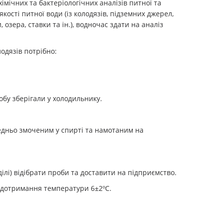
мічних та бактеріологічних аналізів питної та
кості питної води (із колодязів, підземних джерел,
 озера, ставки та ін.), водночас здати на аналіз
одязів потрібно:
.
обу зберігали у холодильнику.
едньо змоченим у спирті та намотаним на
ілі) відібрати проби та доставити на підприємство.
и дотримання температури 6±2ºС.