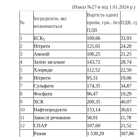
(Наказ
№
27-в від 1.01.2024 р.)
Вартість однієї
Інгредієнти, які
№
проби, грн.. без
ПДВ, гр
визначаються
ПДВ
1
БСК
169,66
33,93
5
2
Нітрати
121,01
24,20
3
Амоній
106,25
21,25
4
Залізо загальне
143,72
28,74
5
Хлориди
112,52
22,50
6
Нітрити
95,31
19,06
7
Сульфати
174,35
34,87
8
Фосфати
96,47
19,29
9
ХСК
200,35
40,07
10
Нафтопродукти
153,14
30,63
11
Завислі речовини
58,91
11,78
12
СПАР
107,60
21,52
Разом
1 539,29
307,86