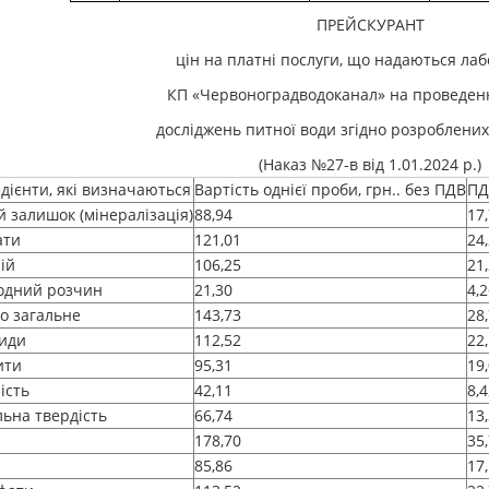
ПРЕЙСКУРАНТ
цін на платні послуги, що надаються ла
КП «Червоноградводоканал» на проведенн
досліджень питної води згідно розроблених
(Наказ №27-в від 1.01.2024 р.)
едієнти, які визначаються
Вартість однієї проби, грн.. без ПДВ
ПД
й залишок (мінералізація)
88,94
17
ати
121,01
24
ій
106,25
21
одний розчин
21,30
4,
зо загальне
143,73
28
иди
112,52
22
ити
95,31
19
ість
42,11
8,
льна твердість
66,74
13
178,70
35
85,86
17