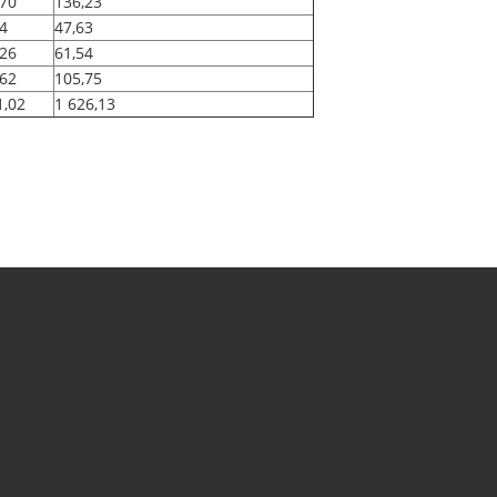
,70
136,23
94
47,63
,26
61,54
,62
105,75
1,02
1 626,13