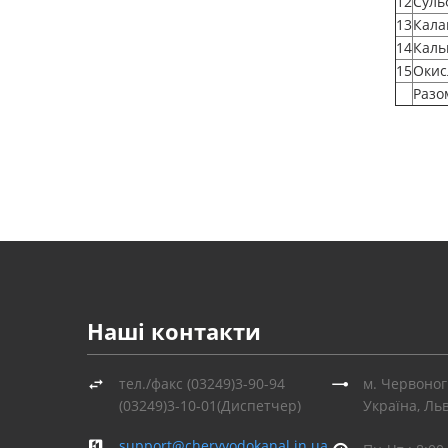
12
Суль
13
Калам
14
Каль
15
Окис
Разо
Наші контакти
тел./факс (03249)3-90-94
м. Червоног
(03249)3-10-01(Диспетчер)
Україна, Льв
support@chervvodokanal.in.ua