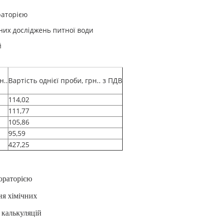
раторією
них досліджень питної води
й
н..
Вартість однієї проби, грн.. з ПДВ
114,02
111,77
105,86
95,59
427,25
бораторією
я хімічних
 калькуляцій