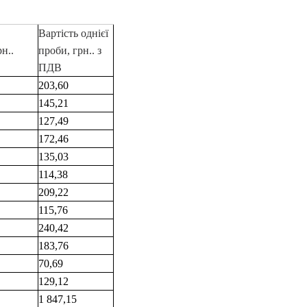
Вартість однієї
н..
проби, грн.. з
ПДВ
203,60
145,21
127,49
172,46
135,03
114,38
209,22
115,76
240,42
183,76
70,69
129,12
1 847,15