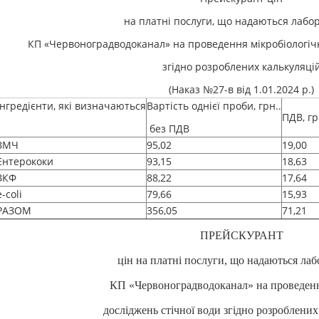
на платні послуги, що надаються лабо
КП «Червоноградводоканал» на проведення мікробіологіч
згідно розроблених калькуляці
(Наказ №27-в від 1.01.2024 р.)
Інгредієнти, які визначаються
Вартість однієї проби, грн..
ПДВ, гр
без ПДВ
ЗМЧ
95,02
19,00
Ентерококи
93,15
18,63
ЗКФ
88,22
17,64
e-coli
79,66
15,93
РАЗОМ
356,05
71,21
ПРЕЙСКУРАНТ
цін на платні послуги, що надаються ла
КП «Червоноградводоканал» на проведенн
досліджень стічної води згідно розроблених