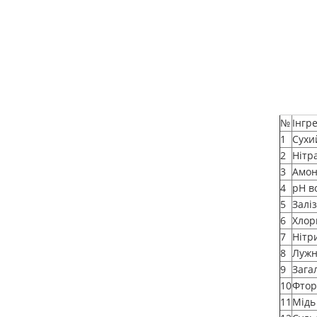
№
Інгр
1
Сухи
2
Нітр
3
Амон
4
рН в
5
Залі
6
Хлор
7
Нітр
8
Лужн
9
Зага
10
Фтор
11
Мідь