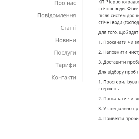
КП “Червоноградво
Про нас
стічної води. Фізи
Повідомлення
після систем доочи
стічні води (госпо
Статті
Для того, щоб здат
Новини
1. Прокачати чи з
Послуги
2. Наповнити чисту
3. Доставити проб
Тарифи
Для відбору проб н
Контакти
1. Простерилізува
стержень.
2. Прокачати чи зл
3. У спеціально пр
4. Привезти проби