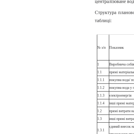
централізоване вод
Структура планово
таблиці:
№ з/п
Показник
1
Виробнича собіва
1.1
прямі матеріаль
1.1.1
покупна вода/ п
1.1.2
покупна вода у 
1.1.3
електроенергія
1.1.4
інші прямі матер
1.2
прямі витрати н
1.3
інші прямі витр
єдиний внесок н
1.3.1