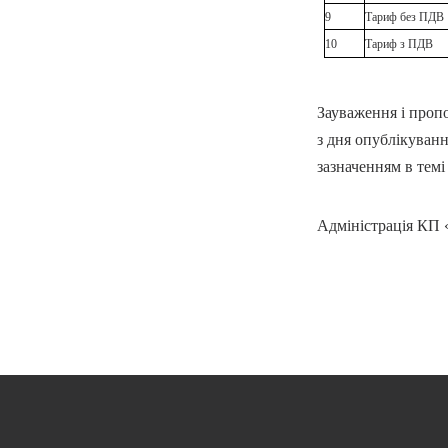
9
Тариф без ПДВ
10
Тариф з ПДВ
Зауваження і проп
з дня опублікуванн
зазначенням в темі
Адміністрація КП 