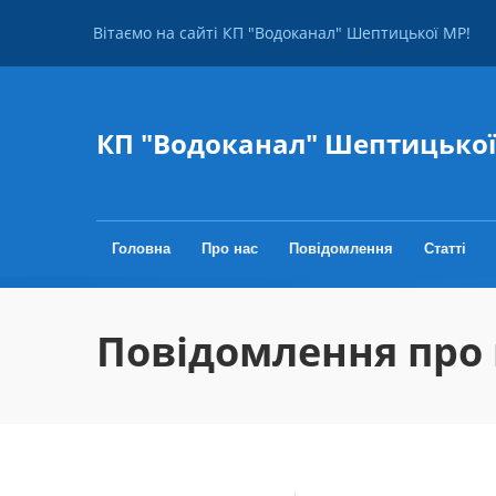
Перейти до основного вмісту
Вітаємо на сайті КП "Водоканал" Шептицької МР!
КП "Водоканал" Шептицько
Головна
Про нас
Повідомлення
Статті
Повідомлення про 