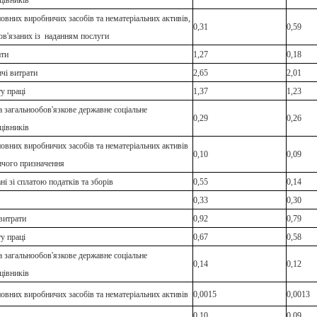
цівників
овних виробничих засобів та нематеріальних активів,
0,31
0,59
ов'язаних із наданням послуги
ати
1,27
0,18
чі витрати
2,65
2,01
у праці
1,37
1,23
а загальнообов'язкове державне соціальне
0,29
0,26
цівників
овних виробничих засобів та нематеріальних активів
0,10
0,09
ичого призначення
ні зі сплатою податків та зборів
0,55
0,14
0,33
0,30
 витрати
0,92
0,79
у праці
0,67
0,58
а загальнообов'язкове державне соціальне
0,14
0,12
цівників
овних виробничих засобів та нематеріальних активів
0,0015
0,0013
0,10
0,09