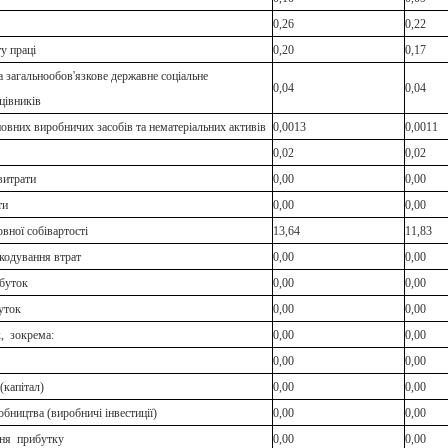
0,26
0,22
у праці
0,20
0,17
а загальнообов'язкове державне соціальне
0,04
0,04
цівників
овних виробничих засобів та нематеріальних активів
0,0013
0,0011
0,02
0,02
витрати
0,00
0,00
ти
0,00
0,00
вної собівартості
13,64
11,83
кодування втрат
0,00
0,00
буток
0,00
0,00
уток
0,00
0,00
, зокрема:
0,00
0,00
0,00
0,00
(капітал)
0,00
0,00
обництва (виробничі інвестиції)
0,00
0,00
ння прибутку
0,00
0,00