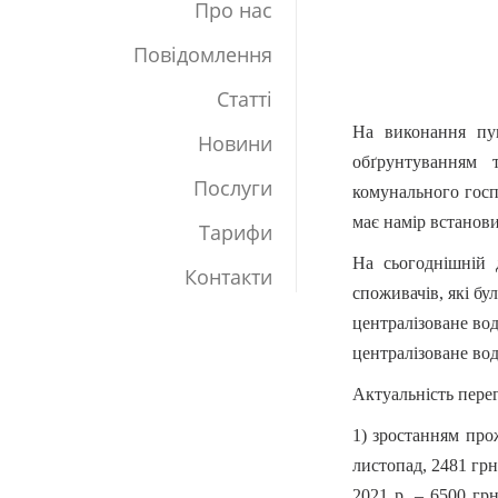
Про нас
Повідомлення
Статті
На виконання пун
Новини
обґрунтуванням т
Послуги
комунального госп
має намір встанов
Тарифи
На сьогоднішній д
Контакти
споживачів, які бу
централізоване вод
централізоване вод
Актуальність пере
1) зростанням про
листопад, 2481 грн 
2021 р. – 6500 гр