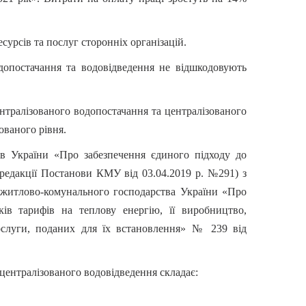
сурсів та послуг сторонніх організацій.
допостачання та водовідведення не відшкодовують
ентралізованого водопостачання та централізованого
ованого рівня.
ів України «Про забезпечення єдиного підходу до
 редакції Постанови КМУ від 03.04.2019 р. №291)
з
а житлово-комунального господарства України «Про
ів тарифів на теплову енергію, її виробництво,
послуги, поданих для їх встановлення» № 239 від
централізованого водовідведення складає: