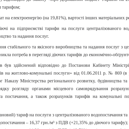
м тарифом;
ат на електроенергію (на 19,81%), вартості інших матеріальних ре
іючі на підприємстві тарифи на послуги централізованого во
ицтво та надання послуг.
ння стабільного та якісного виробництва та надання послуг з ц
икла потреба в перегляді діючих тарифів до економічно-обґрунт
ів був здійснений відповідно до Постанови Кабінету Міністр
в на житлово-комунальні послуги» від 01.06.2011 р. № 869 (в
 Наказу Міністерства регіонального розвитку, будівництва т
ядку розгляду органами місцевого самоврядування розрахунк
та постачання, а також розрахунків тарифів на комунальні 
ановий) тариф на послуги з централізованого водопостачання та 
опостачання – 16,37 грн./м³ з ПДВ (+21,35% до діючого тарифу);