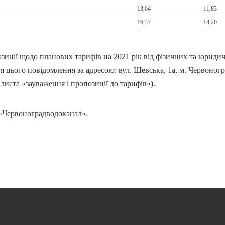
13,64
11,83
16,37
14,20
озиції щодо планових тарифів на 2021 рік від фізичних та юриди
я цього повідомлення за адресою: вул. Шевська, 1а, м. Червоноград
 листа «зауваження і пропозиції до тарифів»).
«Червоноградводоканал».