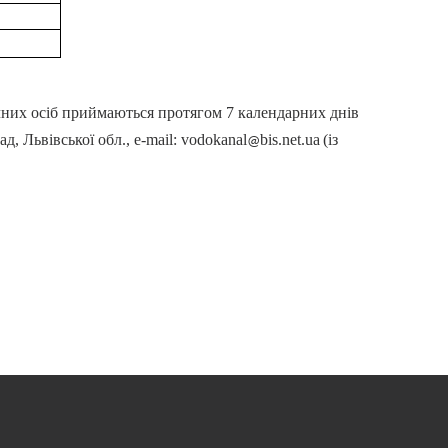
чних осіб приймаються протягом 7 календарних днів
, Львівської обл., e-mail:
vodokanal
bis
.
net.ua
(із
@