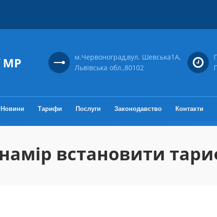
м.Червоноград,вул. Шевська1А,
П
ї МР
Львівська обл.,80102
П
Новини
Тарифи
Послуги
Законодавство
Контакти
намір встановити тариф