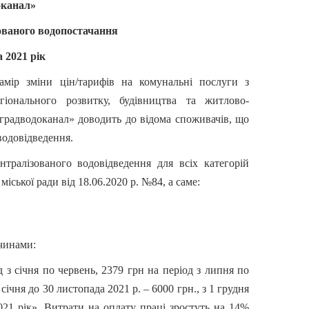
оканал»
ованого водопостачання
 2021 рік
мір зміни цін/тарифів на комунальні послуги з
гіонального розвитку, будівництва та житлово-
градводоканал» доводить до відома споживачів, що
водовідведення.
тралізованого водовідведення для всіх категорій
іської ради від 18.06.2020 р. №84, а саме:
чинами:
 з січня по червень, 2379 грн на період з липня по
січня до 30 листопада 2021 р. – 6000 грн., з 1 грудня
21 рік». Витрати на оплату праці зростуть на 14%