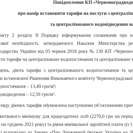
Повідомлення КП «Червоноградвод
про намір встановити тарифи на послуги з централіз
та централізованого водовідведення на
кту 2 розділу ІІ Порядку інформування споживачів про на
акої необхідності, затвердженого Наказом Міністерства ре
одарства України від 05 червня 2018 року № 130 КП «Червоно
ити тарифи на централізоване водопостачання та централізоване 
ень, діють тарифи з централізованого водопостачання та цен
ли встановлені Рішенням Виконавчого комітету Червоноградської м
опостачання – 13,49 грн/м³;
овідведення – 12,59 грн/м³.
гляду діючих тарифів обумовлена наступними об’єктивними при
житкового мінімуму для працездатних осіб (2270,0 грн на період
на грудень 2021 року) та рівня мінімальної заробітної плати (із 1 
н) відповідно до Закону «Про Державний бюджет України на 20