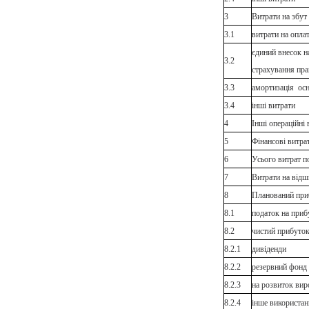
3
Витрати на збут
3.1
витрати на оплат
єдиний внесок н
3.2
страхування пра
3.3
амортизація осн
3.4
інші витрати
4
Інші операційні 
5
Фінансові витра
6
Усього витрат по
7
Витрати на відш
8
Планований при
8.1
податок на приб
8.2
чистий прибуток
8.2.1
дивіденди
8.2.2
резервний фонд 
8.2.3
на розвиток вир
8.2.4
інше використа