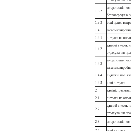
страхування пра
амортизація осн
1.3.2
безпосередньо п
1.3.3
інші прямі витр
1.4
загальновиробни
1.4.1
витрати на оплат
єдиний внесок н
1.4.2
страхування пра
амортизація осн
1.4.3
загальновиробн
1.4.4
видатки, пов’яза
1.4.5
інші витрати
2
адміністративні
2.1
витрати на оплат
єдиний внесок н
2.2
страхування пра
2.3
амортизація осн
2.4
інші витрати