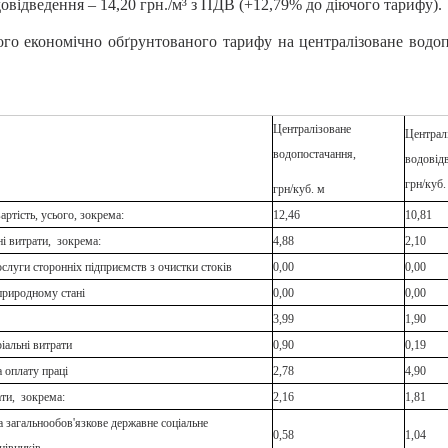
овідведення – 14,20 грн./м³ з ПДВ (+12,79% до діючого тарифу).
го економічно обґрунтованого тарифу на централізоване водоп
Централізоване
Централ
водопостачання,
водовід
грн/куб.
грн/куб. м
ртість, усього, зокрема:
12,46
10,81
ні витрати, зокрема:
4,88
2,10
ослуги сторонніх підприємств з очистки стоків
0,00
0,00
природному стані
0,00
0,00
3,99
1,90
іальні витрати
0,90
0,19
а оплату праці
2,78
4,90
ати, зокрема:
2,16
1,81
а загальнообов'язкове державне соціальне
0,58
1,04