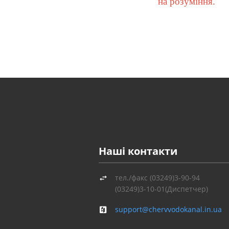
на розуміння.
Наші контакти
тел./факс (03249)3-90-94
(03249)3-10-01(Диспетчер)
support@chervvodokanal.in.ua