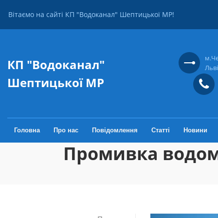
Перейти до основного вмісту
Вітаємо на сайті КП "Водоканал" Шептицької МР!
м.Ч
КП "Водоканал"
Льві
Шептицької МР
Головна
Про нас
Повідомлення
Статті
Новини
Промивка водо