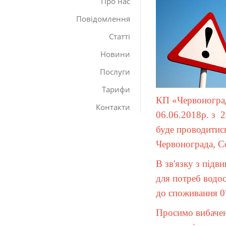
Про нас
Повідомлення
Статті
Новини
Послуги
Тарифи
КП «Червоногра
Контакти
06.
06
.2018р.
з
2
буде проводитис
Червонограда, Со
В зв'язку з під
для потреб водо
до споживання
0
Просимо вибаченн