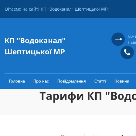
Перейти до основного вмісту
Вітаємо на сайті КП "Водоканал" Шептицької МР!
м.Ч
КП "Водоканал"
Льві
Шептицької МР
Головна
Про нас
Повідомлення
Статті
Новини
Тарифи КП "Водо