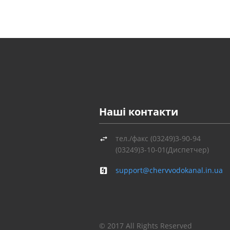
Наші контакти
тел./факс (03249)3-90-94
(03249)3-10-01(Диспетчер)
support@chervvodokanal.in.ua
©
2017
All Rights Reserved